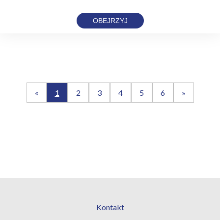
OBEJRZYJ
«
1
2
3
4
5
6
»
Kontakt