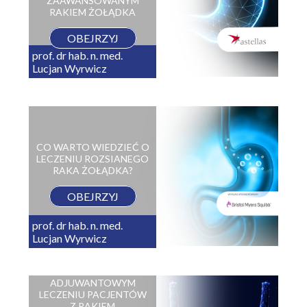
ZAAWANSOWANYM
RAKIEM ŻOŁĄDKA
OBEJRZYJ
prof. dr hab. n. med.
Lucjan Wyrwicz
CO WARTO WIEDZIEĆ O
LECZENIU ROZSIANEGO
RAKA ŻOŁĄDKA?
OBEJRZYJ
prof. dr hab. n. med.
Lucjan Wyrwicz
OPDIVO W
ADJUWANTOWYM
LECZENIU PACJENTÓW
Z RAKIEM