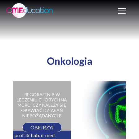
Onkologia
REGORAFENIB W
LECZENIU CHORYCH NA
MCRC: CZY NALEŻY SIĘ
OBAWIAĆ DZIAŁAŃ
NIEPOŻĄDANYCH?
OBEJRZYJ
prof. dr hab. n. med.