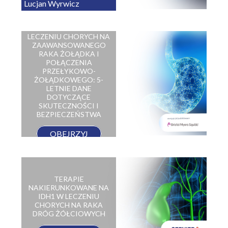
Lucjan Wyrwicz
NIWOLUMAB W
LECZENIU CHORYCH NA
ZAAWANSOWANEGO
RAKA ŻOŁĄDKA I
POŁĄCZENIA
PRZEŁYKOWO-
ŻOŁĄDKOWEGO: 5-
LETNIE DANE
DOTYCZĄCE
SKUTECZNOŚCI I
BEZPIECZEŃSTWA
OBEJRZYJ
TERAPIE
NAKIERUNKOWANE NA
IDH1 W LECZENIU
CHORYCH NA RAKA
DRÓG ŻÓŁCIOWYCH