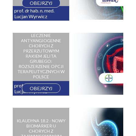
OBEJRZYJ
prof. dr hab. n. med.
Lucjan Wyrwicz
LECZENIE
ANTYANGIOGENNE
CHORYCH Z
PRZERZUTOWYM
RAKIEM JELITA
GRUBEGO:
ROZSZERZENIE OPCJI
TERAPEUTYCZNYCH W
POLSCE
prof. dr hab. n. med.
OBEJRZYJ
Lucjan Wyrwicz
KLAUDYNA 18.2 - NOWY
BIOMARKER U
CHORYCH Z