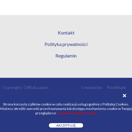
Kontakt
Polityka prywatności
Regulamin
Copyright: CMEducation
Created by:
PixelShark
Strona korzysta z plików cookie w celu realizacji usług zgodnie z Polityką Cookies.
Możesz określić warunki przechowywania lub dostępu mechanizmu cookie w Twojej
przeglądarce.
Ustawienia plików cookie
AKCEPTUJĘ