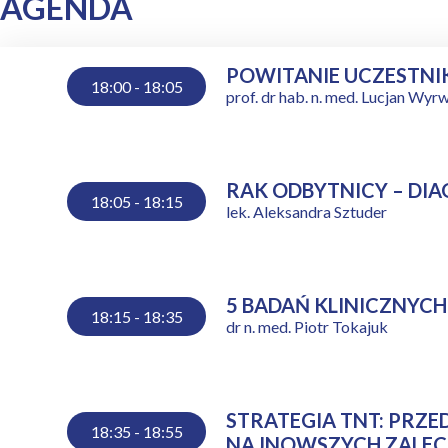
AGENDA
POWITANIE UCZESTN
18:00 - 18:05
prof. dr hab. n. med. Lucjan Wyr
RAK ODBYTNICY – DI
18:05 - 18:15
lek. Aleksandra Sztuder
5 BADAŃ KLINICZNYC
18:15 - 18:35
dr n. med. Piotr Tokajuk
STRATEGIA TNT: PRZE
18:35 - 18:55
NAJNOWSZYCH ZALEC