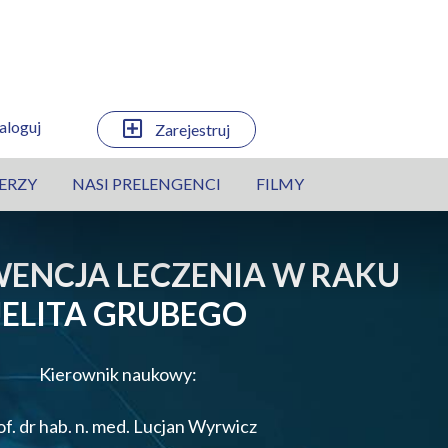
aloguj
Zarejestruj
ERZY
NASI PRELENGENCI
FILMY
WENCJA LECZENIA W RAKU
JELITA GRUBEGO
Kierownik naukowy:
of. dr hab. n. med. Lucjan Wyrwicz