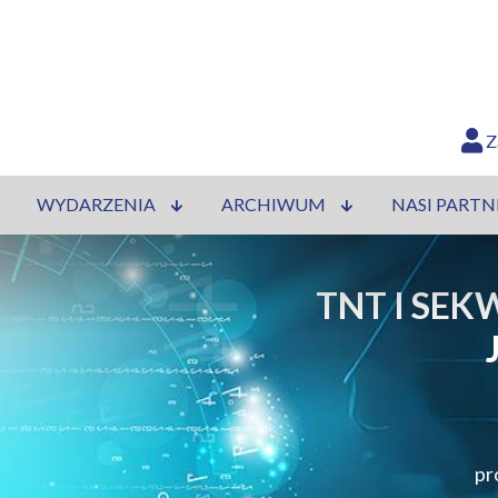
Z
WYDARZENIA
ARCHIWUM
NASI PARTN
TNT I SEK
pr