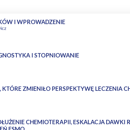
IKÓW I WPROWADZENIE
wicz
AGNOSTYKA I STOPNIOWANIE
H, KTÓRE ZMIENIŁO PERSPEKTYWĘ LECZENIA 
DŁUŻENIE CHEMIOTERAPII, ESKALACJA DAWKI 
EŃ ESMO